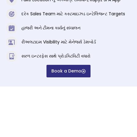
દરેક Sales Team માટે કસ્ટમાઇઝડ ઇન્ટેલિજન્ટ Targets
હાજરી અને ટીમના કાર્યનું સંચાલન
રીઅલટાઇમ Visibility માટે મેનેજર્સ ડેશબોર્ડ
સરળ ઇન્ટરફેસ સાથે પ્રોડક્ટિવિટી વધારો
Book a Demo