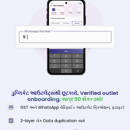
ડુપ્લિકેટ આઉટલેટ્સથી છૂટકારો, Verified outlet
onboarding,
માત્ર 30 સેકન્ડમાં!
GST અને WhatsApp વેરિફાઈડ આઉટલેટ ક્રિએશન, ફટાફટ!
3-layer ચેક Data duplication સામે