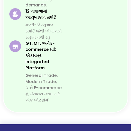
demands.
12 ભાષાઓમાં
આયુષ્યકાળ સપોર્ટ
મલ્ટી-લિંગ્યુઅલ
સપોર્ટ જેથી લાંબા ગાળે
સહાય મળી રહે
GT, MT, અને E-
commerce માટે
એકમાત્ર
Integrated
Platform
General Trade,
Modern Trade,
અને E-commerce
નું સંચાલન કરવા માટે
એક પ્લેટફોર્મ