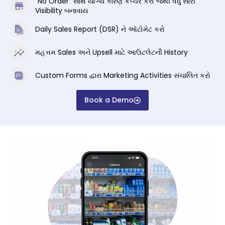
"No Order" સાથે યોગ્ય કારણ કેપ્ચર કરો જેથી વધુ સારી
Visibility બનાવાય
Daily Sales Report (DSR) ને ઑટોમેટ કરો
મહત્તમ Sales અને Upsell માટે આઉટલેટની History
Custom Forms દ્વારા Marketing Activities સંચાલિત કરો
Book a Demo