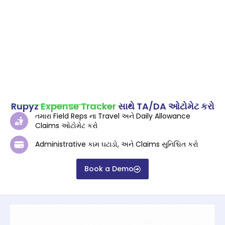
Rupyz
Expense Tracker
સાથે TA/DA ઓટોમેટ કરો
તમારા Field Reps ના Travel અને Daily Allowance
Claims ઓટોમેટ કરો
Administrative કામ ઘટાડો, અને Claims સુનિશ્ચિત કરો
Book a Demo