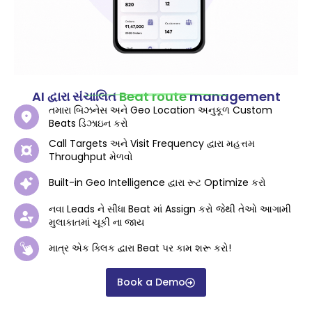
AI દ્વારા સંચાલિત
Beat route
management
તમારા બિઝનેસ અને Geo Location અનુકૂળ Custom
Beats ડિઝાઇન કરો
Call Targets અને Visit Frequency દ્વારા મહત્તમ
Throughput મેળવો
Built-in Geo Intelligence દ્વારા રૂટ Optimize કરો
નવા Leads ને સીધા Beat માં Assign કરો જેથી તેઓ આગામી
મુલાકાતમાં ચૂકી ના જાય
માત્ર એક ક્લિક દ્વારા Beat પર કામ શરૂ કરો!
Book a Demo