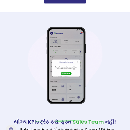
યોગ્ય KPIs ટ્રેક કરો, ફક્ત
Sales Team
નહીં!
Fake Location નું એકમાત્ર સમાધાન, Rupyz SFA App