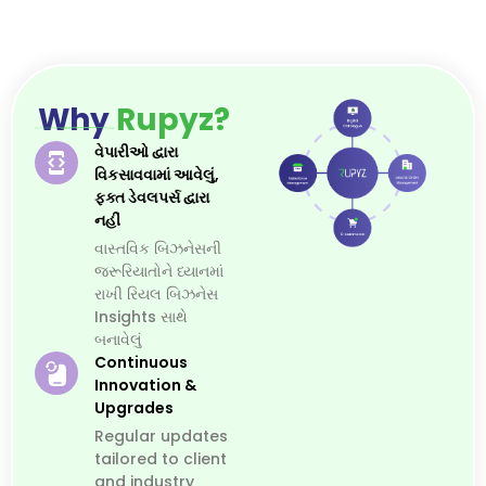
Why
Rupyz?
વેપારીઓ દ્વારા
વિકસાવવામાં આવેલું,
ફક્ત ડેવલપર્સ દ્વારા
નહીં
વાસ્તવિક બિઝનેસની
જરૂરિયાતોને ધ્યાનમાં
રાખી રિયલ બિઝનેસ
Insights સાથે
બનાવેલું
Continuous
Innovation &
Upgrades
Regular updates
tailored to client
and industry